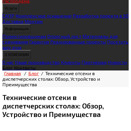
Распродажа
Услуги
САПР
Комплексное оснащение
Разработка проекта в 3D
Доставка
Монтаж
Информация
Проектировщикам
Опросный лист
Материалы для
скачивания
Гарантия
Реализованные проекты
Посетить
шоу рум
О КОМПАНИИ
О нас
Наше производство
Клиенты
Партнёрам
Новости
Блог
Контакты
Главная
/
Блог
/
Технические отсеки в
диспетчерских столах: Обзор, Устройство и
Преимущества
Технические отсеки в
диспетчерских столах: Обзор,
Устройство и Преимущества