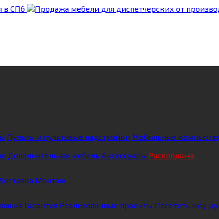
ны
Пульты и пультовые надстройки
Мобильные компьюте
ие
Дополнительная мебель
Аксессуары
Распродажа
Доставка
Монтаж
ивания
Гарантия
Реализованные проекты
Посетить шоу р