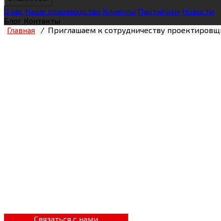
О нас
Наше производство
Клиенты
Партнёрам
Новости
Блог
Контакты
Главная
/
Приглашаем к сотрудничеству проектировщ
Эффективное п
на себя проек
Производим высококачественную дисп
бюджет
Связаться с нами