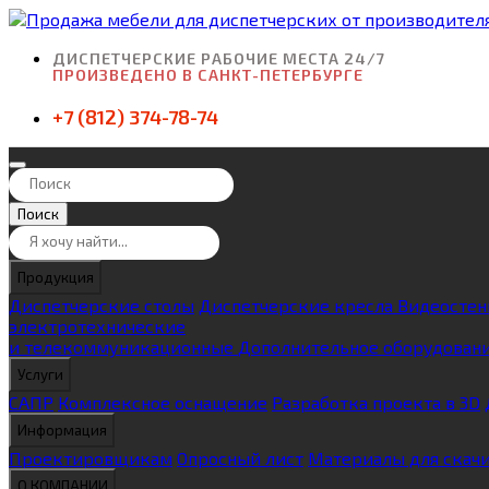
ДИСПЕТЧЕРСКИЕ РАБОЧИЕ МЕСТА 24/7
ПРОИЗВЕДЕНО В САНКТ-ПЕТЕРБУРГЕ
+7 (812) 374-78-74
Поиск
Продукция
Диспетчерские столы
Диспетчерские кресла
Видеосте
электротехнические
и телекоммуникационные
Дополнительное оборудован
Услуги
САПР
Комплексное оснащение
Разработка проекта в 3D
Информация
Проектировщикам
Опросный лист
Материалы для скач
О КОМПАНИИ