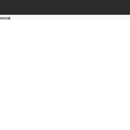
иков
артнерство с «
тирование рабо
етчерскую мебель мирового уровня от 