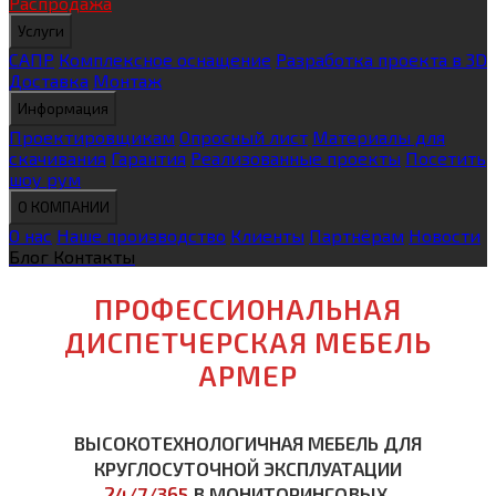
Распродажа
Услуги
САПР
Комплексное оснащение
Разработка проекта в 3D
Доставка
Монтаж
Информация
Проектировщикам
Опросный лист
Материалы для
скачивания
Гарантия
Реализованные проекты
Посетить
шоу рум
О КОМПАНИИ
О нас
Наше производство
Клиенты
Партнёрам
Новости
Блог
Контакты
ПРОФЕССИОНАЛЬНАЯ
ДИСПЕТЧЕРСКАЯ МЕБЕЛЬ
АРМЕР
ВЫСОКОТЕХНОЛОГИЧНАЯ МЕБЕЛЬ ДЛЯ
КРУГЛОСУТОЧНОЙ ЭКСПЛУАТАЦИИ
24/7/365
В МОНИТОРИНГОВЫХ,