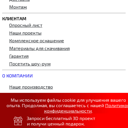
Монтаж
КЛИЕНТАМ
Опросный лист
Наши проекты
Комплексное оснащение
Материалы для скачивания
Гарантия
Посетить шоу-рум
О КОМПАНИИ
Наше производство
Новости
Мы используем файлы cookie для улучшения вашего
Партнерам
опыта. Продолжая, вы соглашаетесь с нашей
Политико
Блог
конфиденциальности
.
Запроси бесплатный 3D проект
Принять
КОНТАКТЫ
и получи ценный подарок.