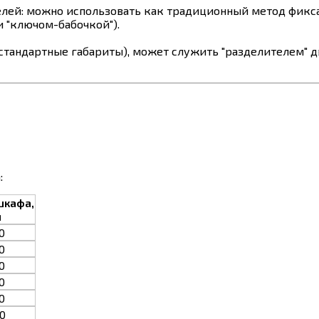
елей: можно использовать как традиционный метод фикс
и "ключом-бабочкой").
а стандартные габариты), может служить "разделителем"
:
шкафа,
м
0
0
0
0
0
0