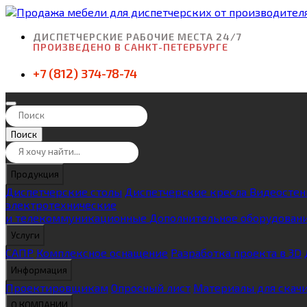
ДИСПЕТЧЕРСКИЕ РАБОЧИЕ МЕСТА 24/7
ПРОИЗВЕДЕНО В САНКТ-ПЕТЕРБУРГЕ
+7 (812) 374-78-74
Поиск
Продукция
Диспетчерские столы
Диспетчерские кресла
Видеосте
электротехнические
и телекоммуникационные
Дополнительное оборудован
Услуги
САПР
Комплексное оснащение
Разработка проекта в 3D
Информация
Проектировщикам
Опросный лист
Материалы для скач
О КОМПАНИИ