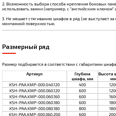
2. Возможность выбора способа крепления боковых пан
использовать замки (например, с "английским ключом" 
3. Не мешает стягиванию шкафов в ряд (не выступает з
монтажной поверхностью.
Размерный ряд
Размер подбирается в соответствии с габаритами шкафа
Артикул
Глубина
Высота 
шкафа, мм
м
KSH-PAA.KMP-000.040.120
400
120
KSH-PAA.KMP-000.060.120
600
120
KSH-PAA.KMP-000.060.160
600
160
KSH-PAA.KMP-000.060.180
600
180
KSH-PAA.KMP-000.080.180
800
180
KSH-PAA.KMP-000.060.200
600
200