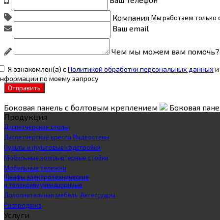
Компания
Мы работаем только
Ваш email
Чем мы можем вам помочь?
Я ознакомлен(а) с
Политикой обработки персональных данных
и
нформации по моему запросу
Отправить
Боковая панель с болтовым креплением
Боковая пан
Продукция
Диспетчерские столы
Диспетчерские кресла
Видеостены
Пульты и пультовые надстройки
Мобильные компьютерные стойки
Мобильные тележки
Шкафы электротехнические
и телекоммуникационные
Дополнительная мебель
Аксессуары
Распродажа
Услуги