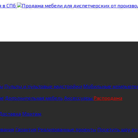
ны
Пульты и пультовые надстройки
Мобильные компьюте
ие
Дополнительная мебель
Аксессуары
Распродажа
Доставка
Монтаж
ивания
Гарантия
Реализованные проекты
Посетить шоу р