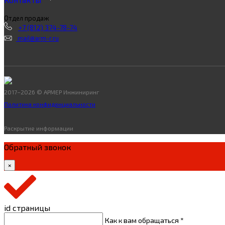
Отдел продаж
+7 (812) 374-78-74
mail@arm-r.ru
2017–2026 © АРМЕР Инжиниринг
Политика конфиденциальности
Раскрытие информации
Обратный звонок
×
id страницы
Как к вам обращаться *