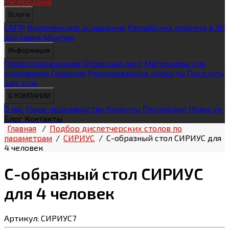
Распродажа
Услуги
САПР
Комплексное оснащение
Разработка проекта в 3D
Доставка
Монтаж
Информация
Проектировщикам
Опросный лист
Материалы для
скачивания
Гарантия
Реализованные проекты
Посетить
шоу рум
О КОМПАНИИ
О нас
Наше производство
Клиенты
Партнёрам
Новости
Блог
Контакты
Главная
/
Подбор диспетчерских столов по
параметрам
/
СИРИУС
/
С-образный стол СИРИУС для
4 человек
С-образный стол СИРИУС
для 4 человек
Артикул: СИРИУС7